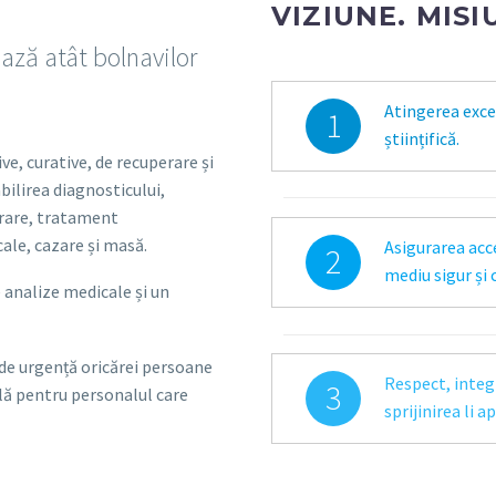
VIZIUNE. MISI
ează atât bolnavilor
Atingerea excel
1
științifică.
ve, curative, de recuperare și
abilirea diagnosticului,
erare, tratament
ale, cazare și masă.
Asigurarea acce
2
mediu sigur și 
 analize medicale și un
 de urgență oricărei persoane
Respect, integ
3
ală pentru personalul care
sprijinirea li 