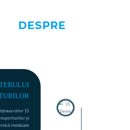
DESPRE
SPITAL
TERULUI
TURILOR
rețeaua celor 15
ansporturilor și
ervicii medicale