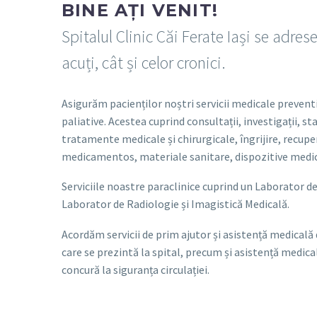
BINE AȚI VENIT!
Spitalul Clinic Căi Ferate Iași se adres
acuți, cât și celor cronici.
Asigurăm pacienților noștri servicii medicale preventi
paliative. Acestea cuprind consultații, investigații, st
tratamente medicale și chirurgicale, îngrijire, recup
medicamentos, materiale sanitare, dispozitive medic
Serviciile noastre paraclinice cuprind un Laborator de
Laborator de Radiologie și Imagistică Medicală.
Acordăm servicii de prim ajutor și asistență medicală
care se prezintă la spital, precum și asistență medic
concură la siguranța circulației.