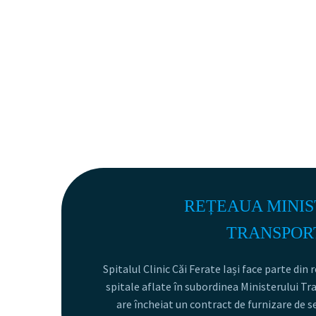
REȚEAUA MINIS
TRANSPOR
Spitalul Clinic Căi Ferate Iași face parte din 
spitale aflate în subordinea Ministerului Tr
are încheiat un contract de furnizare de s